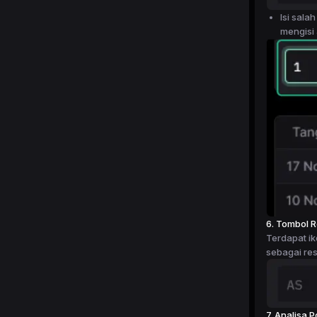
Isi sala
mengisi 
6. Tombol R
Terdapat ik
sebagai re
7. Analisa P