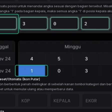
h satu posisi untuk menandai angka sesuai dengan bagian tersebut. Misa
angka '1' pada bagian kepala, maka semua angka '1' di posisi kepala aka
eset/Otomatis (Ikon Putar)
on berbentuk panah melingkar di sebelah kanan tombol kategori dan ber
set untuk memulai ulang atau memperbarui data.
ola