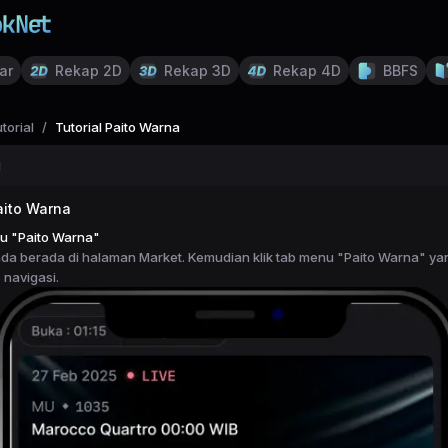
ar
Rekap 2D
Rekap 3D
Rekap 4D
BBFS
torial
/
Tutorial
Paito Warna
l
aito Warna
nu "Paito Warna"
da berada di halaman Market. Kemudian klik tab menu "Paito Warna" yang
 navigasi.