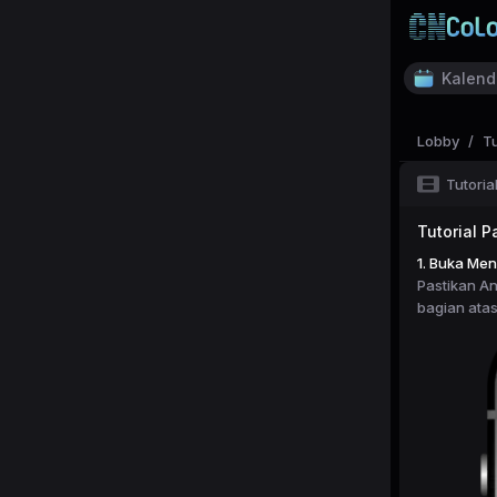
Kalend
Lobby
/
Tu
Tutoria
Tutorial
P
1. Buka Me
Pastikan An
bagian atas