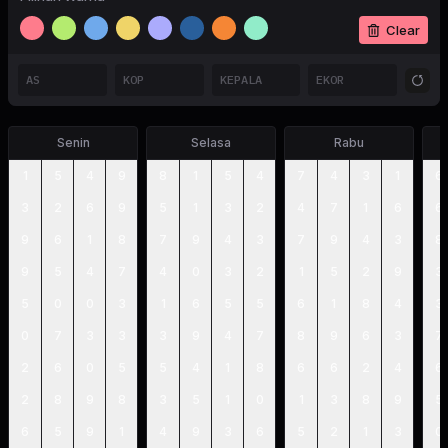
Clear
Senin
Selasa
Rabu
1
5
4
9
8
1
5
4
7
4
3
1
6
3
2
6
9
5
1
3
2
4
7
1
6
6
9
6
1
8
7
9
4
3
7
9
4
3
8
9
5
4
7
4
0
3
2
1
5
2
9
3
5
0
0
3
1
6
5
5
6
1
8
4
3
0
7
3
3
3
9
4
7
8
9
6
3
7
2
6
0
5
5
4
1
8
6
6
2
4
6
2
8
9
8
3
5
1
0
1
3
8
9
5
6
5
9
1
4
9
3
6
5
2
1
3
0