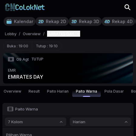
Kalendar
Rekap 2D
Rekap 3D
Rekap 4D
Lobby
/
Overview
/
EMIRATES DAY
Buka :
19:00
Tutup :
19:10
TUTUP
09 Agt
EMR
EMIRATES DAY
Overview
Result
Paito Harian
Paito Warna
Pola Dasar
Bo
Paito Warna
7 Kolom
Harian
Pilihan Warna