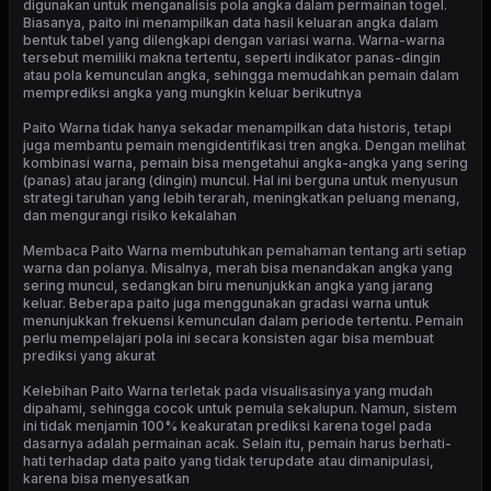
digunakan untuk menganalisis pola angka dalam permainan togel.
Biasanya, paito ini menampilkan data hasil keluaran angka dalam
bentuk tabel yang dilengkapi dengan variasi warna. Warna-warna
tersebut memiliki makna tertentu, seperti indikator panas-dingin
atau pola kemunculan angka, sehingga memudahkan pemain dalam
memprediksi angka yang mungkin keluar berikutnya
Paito Warna tidak hanya sekadar menampilkan data historis, tetapi
juga membantu pemain mengidentifikasi tren angka. Dengan melihat
kombinasi warna, pemain bisa mengetahui angka-angka yang sering
(panas) atau jarang (dingin) muncul. Hal ini berguna untuk menyusun
strategi taruhan yang lebih terarah, meningkatkan peluang menang,
dan mengurangi risiko kekalahan
Membaca Paito Warna membutuhkan pemahaman tentang arti setiap
warna dan polanya. Misalnya, merah bisa menandakan angka yang
sering muncul, sedangkan biru menunjukkan angka yang jarang
keluar. Beberapa paito juga menggunakan gradasi warna untuk
menunjukkan frekuensi kemunculan dalam periode tertentu. Pemain
perlu mempelajari pola ini secara konsisten agar bisa membuat
prediksi yang akurat
Kelebihan Paito Warna terletak pada visualisasinya yang mudah
dipahami, sehingga cocok untuk pemula sekalupun. Namun, sistem
ini tidak menjamin 100% keakuratan prediksi karena togel pada
dasarnya adalah permainan acak. Selain itu, pemain harus berhati-
hati terhadap data paito yang tidak terupdate atau dimanipulasi,
karena bisa menyesatkan