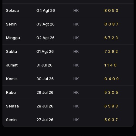
Selasa
04 Agt 26
HK
8053
Senin
03 Agt 26
HK
0087
Minggu
02 Agt 26
HK
6723
Sabtu
01 Agt 26
HK
7292
Jumat
31 Jul 26
HK
1140
Kamis
30 Jul 26
HK
0409
Rabu
29 Jul 26
HK
5305
Selasa
28 Jul 26
HK
6583
Senin
27 Jul 26
HK
5937