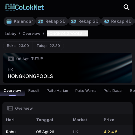
Kalendar
Rekap 2D
Rekap 3D
Rekap 4D
Lobby
/
Overview
/
HONGKONGPOOLS
Buka :
23:00
Tutup :
22:30
TUTUP
06 Agt
HK
HONGKONGPOOLS
Overview
Result
Paito Harian
Paito Warna
Pola Dasar
Bo
Overview
Hari
Tanggal
Market
Prize
Rabu
05 Agt 26
HK
4245