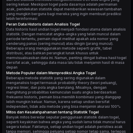
sering keluar. Meskipun togel pada dasarnya adalah permainan
acak, pendekatan statistik dapat memberikan wawasan tambahan
yang mungkin berguna bagi mereka yang ingin membuat prediksi
lebih terinformasi
Peran Data Historis dalam Analisis Togel
Data historis hasil undian togel menjadi fondasi utama dalam analisis
statistik. Dengan mencatat angka-angka yang telah muncul dalam
periode tertentu, pemain dapat melihat apakah ada nomor yang
cenderung panas (sering muncul) atau dingin (jarang muncul).
Beberapa orang menggunakan metode seperti grafik, tabel
distribusi, atau bahkan perangkat lunak khusus untuk
memvisualisasikan data ini. Namun, penting diingat bahwa hasil togel
bersifat acak, sehingga data masa lalu tidak menjamin hasil di masa
depan
Metode Populer dalam Memprediksi Angka Togel
Beberapa metode statistik yang sering digunakan dalam
menganalisis togel termasuk probability theory (teori peluang),
regresi linier, dan pola angka berulang. Misalnya, dengan
menghitung probabilitas kemunculan suatu angka berdasarkan
frekuensi historis, pemain bisa memilih kombinasi yang dianggap
lebih mungkin keluar. Namun, karena setiap undian bersifat
independen, tidak ada metode yang bisa menjamin akurasi 100%
Mitos dan Kesalahpahaman tentang Statistik Togel
Banyak mitos beredar seputar penggunaan statistik dalam togel,
seperti keyakinan bahwa angka yang sudah lama tidak muncul harus
segera keluar. Faktanya, setiap undian togel adalah peristiwa acak
tanpa memori, sehingga peluang setiap nomor tetap sama, terlepas