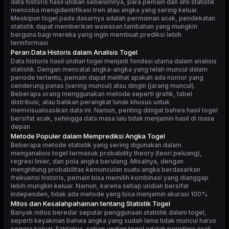
data historis hasil undian sebelumnya, para pemain dan ahli statistik
mencoba mengidentifikasi tren atau angka yang sering keluar.
Meskipun togel pada dasarnya adalah permainan acak, pendekatan
statistik dapat memberikan wawasan tambahan yang mungkin
berguna bagi mereka yang ingin membuat prediksi lebih
terinformasi
Peran Data Historis dalam Analisis Togel
Data historis hasil undian togel menjadi fondasi utama dalam analisis
statistik. Dengan mencatat angka-angka yang telah muncul dalam
periode tertentu, pemain dapat melihat apakah ada nomor yang
cenderung panas (sering muncul) atau dingin (jarang muncul).
Beberapa orang menggunakan metode seperti grafik, tabel
distribusi, atau bahkan perangkat lunak khusus untuk
memvisualisasikan data ini. Namun, penting diingat bahwa hasil togel
bersifat acak, sehingga data masa lalu tidak menjamin hasil di masa
depan
Metode Populer dalam Memprediksi Angka Togel
Beberapa metode statistik yang sering digunakan dalam
menganalisis togel termasuk probability theory (teori peluang),
regresi linier, dan pola angka berulang. Misalnya, dengan
menghitung probabilitas kemunculan suatu angka berdasarkan
frekuensi historis, pemain bisa memilih kombinasi yang dianggap
lebih mungkin keluar. Namun, karena setiap undian bersifat
independen, tidak ada metode yang bisa menjamin akurasi 100%
Mitos dan Kesalahpahaman tentang Statistik Togel
Banyak mitos beredar seputar penggunaan statistik dalam togel,
seperti keyakinan bahwa angka yang sudah lama tidak muncul harus
segera keluar. Faktanya, setiap undian togel adalah peristiwa acak