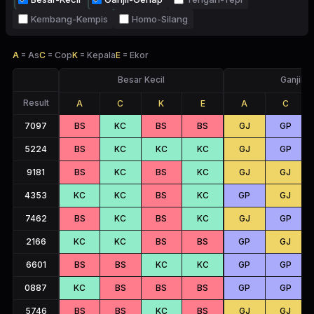
Kembang-Kempis
Homo-Silang
A
=
As
C
=
Cop
K
=
Kepala
E
=
Ekor
Besar Kecil
Ganjil 
Result
A
C
K
E
A
C
7097
BS
KC
BS
BS
GJ
GP
5224
BS
KC
KC
KC
GJ
GP
9181
BS
KC
BS
KC
GJ
GJ
4353
KC
KC
BS
KC
GP
GJ
7462
BS
KC
BS
KC
GJ
GP
2166
KC
KC
BS
BS
GP
GJ
6601
BS
BS
KC
KC
GP
GP
0887
KC
BS
BS
BS
GP
GP
5746
BS
BS
KC
BS
GJ
GJ