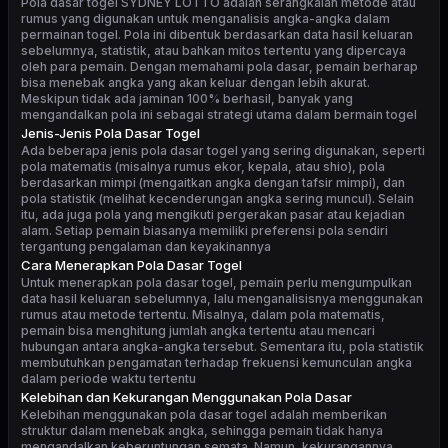
Pola dasar togel SYDNEY LOTTO
adalah serangkaian metode atau
rumus yang digunakan untuk menganalisis angka-angka dalam
permainan togel. Pola ini dibentuk berdasarkan data hasil keluaran
sebelumnya, statistik, atau bahkan mitos tertentu yang dipercaya
oleh para pemain. Dengan memahami pola dasar, pemain berharap
bisa menebak angka yang akan keluar dengan lebih akurat.
Meskipun tidak ada jaminan 100% berhasil, banyak yang
mengandalkan pola ini sebagai strategi utama dalam bermain togel
Jenis-Jenis Pola Dasar Togel
Ada beberapa jenis pola dasar togel yang sering digunakan, seperti
pola matematis (misalnya rumus ekor, kepala, atau shio), pola
berdasarkan mimpi (mengaitkan angka dengan tafsir mimpi), dan
pola statistik (melihat kecenderungan angka sering muncul). Selain
itu, ada juga pola yang mengikuti pergerakan pasar atau kejadian
alam. Setiap pemain biasanya memiliki preferensi pola sendiri
tergantung pengalaman dan keyakinannya
Cara Menerapkan Pola Dasar Togel
Untuk menerapkan pola dasar togel, pemain perlu mengumpulkan
data hasil keluaran sebelumnya, lalu menganalisisnya menggunakan
rumus atau metode tertentu. Misalnya, dalam pola matematis,
pemain bisa menghitung jumlah angka tertentu atau mencari
hubungan antara angka-angka tersebut. Sementara itu, pola statistik
membutuhkan pengamatan terhadap frekuensi kemunculan angka
dalam periode waktu tertentu
Kelebihan dan Kekurangan Menggunakan Pola Dasar
Kelebihan menggunakan pola dasar togel adalah memberikan
struktur dalam menebak angka, sehingga pemain tidak hanya
mengandalkan keberuntungan semata. Namun, kekurangannya