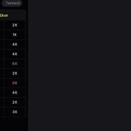
Terkecil
Ekor
2
X
1
X
4
X
4
X
6
X
2
X
0
X
4
X
2
X
3
X