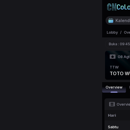
Kalend
Lobby
/
Ov
Buka :
09:45
08 Agt
TTW
TOTO W
Overview
Overvi
Hari
Sabtu