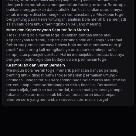
dengan bola merah atau mengandalkan feeling tertentu. Beberapa
bahkan menggunakan data statistik dari hasil undian sebelumnya
untuk memprediksi kemungkinan kemunculannya. Meskipun togel
bergantung pada keberuntungan, analisis bola merah bisa menjadi
salah satu cara untuk meningkatkan peluang menang
Mitos dan Kepercayaan Seputar Bola Merah
Tidak jarang bola merah togel dikaitkan dengan mitos atau
kepercayaan tertentu, seperti pertanda hoki atau angka keramat.
Beberapa pemain percaya bahwa bola merah membawa energi
positif dan sering kali mengikutinya berdasarkan mimpi, tafsir
mimpi, atau petunjuk spiritual. Hal ini menunjukkan betapa kuatnya
pengaruh psikologis dan budaya dalam permainan togel
Kesimpulan dan Saran Bermain
Meskipun bola merah togel menarik perhatian banyak pemain,
penting untuk diingat bahwa togel tetaplah permainan untung-
untungan. Jangan terlalu bergantung pada bola merah atau strategi
tertentu tanpa mempertimbangkan risiko finansial. Bermainlah
secara bijak, tentukan batas modal, dan nikmati prosesnya tanpa
tekanan. Jika bermain untuk hiburan, bola merah bisa menjadi
elemen seru yang menambah keseruan permainan togel