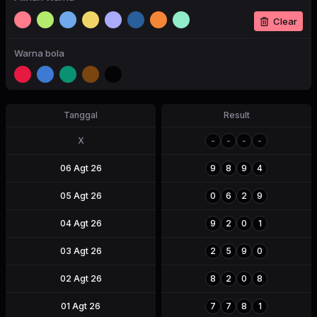
Clear
Warna bola
Tanggal
Result
X
-
-
-
-
06 Agt 26
9
8
9
4
05 Agt 26
0
6
2
9
04 Agt 26
9
2
0
1
03 Agt 26
2
5
9
0
02 Agt 26
8
2
0
8
01 Agt 26
7
7
8
1