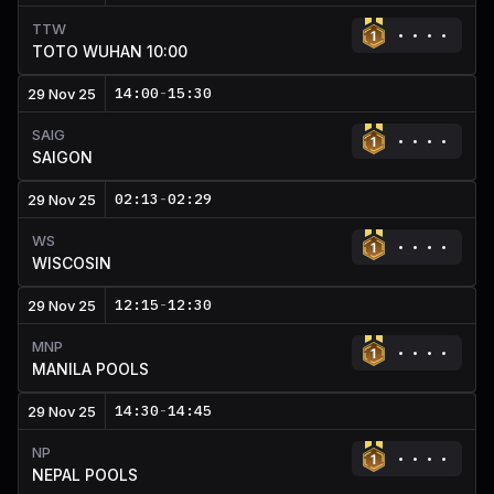
TTW
TOTO WUHAN 10:00
14:00
-
15:30
29 Nov 25
SAIG
SAIGON
02:13
-
02:29
29 Nov 25
WS
WISCOSIN
12:15
-
12:30
29 Nov 25
MNP
MANILA POOLS
14:30
-
14:45
29 Nov 25
NP
NEPAL POOLS