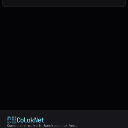
Kumpulan prediksi terlengkap untuk Anda.