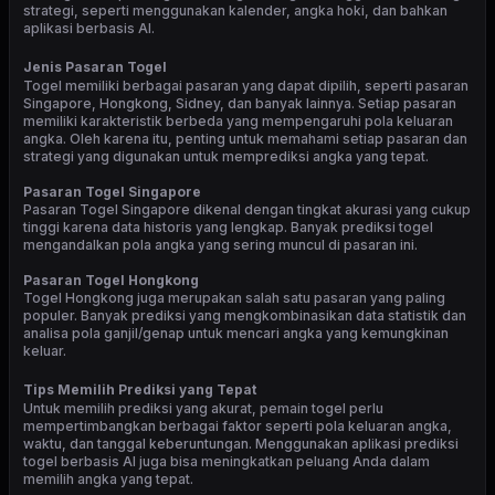
strategi, seperti menggunakan kalender, angka hoki, dan bahkan
aplikasi berbasis AI.
Jenis Pasaran Togel
Togel memiliki berbagai pasaran yang dapat dipilih, seperti pasaran
Singapore, Hongkong, Sidney, dan banyak lainnya. Setiap pasaran
memiliki karakteristik berbeda yang mempengaruhi pola keluaran
angka. Oleh karena itu, penting untuk memahami setiap pasaran dan
strategi yang digunakan untuk memprediksi angka yang tepat.
Pasaran Togel Singapore
Pasaran Togel Singapore dikenal dengan tingkat akurasi yang cukup
tinggi karena data historis yang lengkap. Banyak prediksi togel
mengandalkan pola angka yang sering muncul di pasaran ini.
Pasaran Togel Hongkong
Togel Hongkong juga merupakan salah satu pasaran yang paling
populer. Banyak prediksi yang mengkombinasikan data statistik dan
analisa pola ganjil/genap untuk mencari angka yang kemungkinan
keluar.
Tips Memilih Prediksi yang Tepat
Untuk memilih prediksi yang akurat, pemain togel perlu
mempertimbangkan berbagai faktor seperti pola keluaran angka,
waktu, dan tanggal keberuntungan. Menggunakan aplikasi prediksi
togel berbasis AI juga bisa meningkatkan peluang Anda dalam
memilih angka yang tepat.