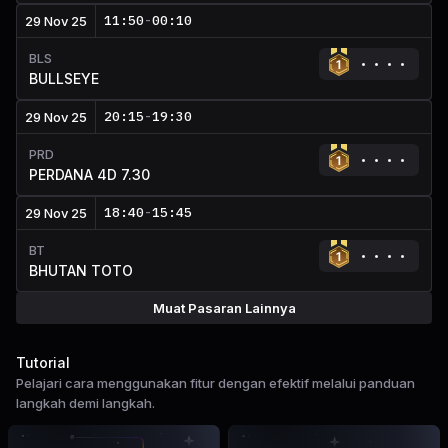
11:50
-
00:10
29 Nov 25
BLS
BULLSEYE
20:15
-
19:30
29 Nov 25
PRD
PERDANA 4D 7.30
18:40
-
15:45
29 Nov 25
BT
BHUTAN TOTO
Muat Pasaran Lainnya
Tutorial
Pelajari cara menggunakan fitur dengan efektif melalui panduan
langkah demi langkah.