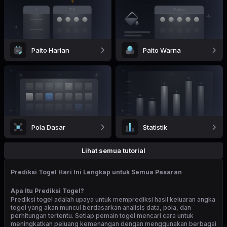
Paito Harian
Paito Warna
Pola Dasar
Statistik
Lihat semua tutorial
Prediksi Togel Hari Ini Lengkap untuk Semua Pasaran
Apa Itu Prediksi Togel?
Prediksi togel adalah upaya untuk memprediksi hasil keluaran angka
togel yang akan muncul berdasarkan analisis data, pola, dan
perhitungan tertentu. Setiap pemain togel mencari cara untuk
meningkatkan peluang kemenangan dengan menggunakan berbagai