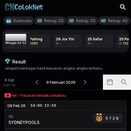
Kalendar
Rekap 2D
Rekap 3D
Rekap 4D
08
25 Pahing
26 Jia Yin
25 Safar
25 Pah
Minggu ke-
32
Ai
13280
Ai
-
Ai
-
Ai
1328
Result
Jelajahi berbagai hasil keluaran angka-angka terbaru.
8 Agt
9 Februari 2026
Hari ini
Hot
Pasaran terbaik untukmu
14:00
-
13:30
09 Feb 26
SD
5728
SYDNEYPOOLS