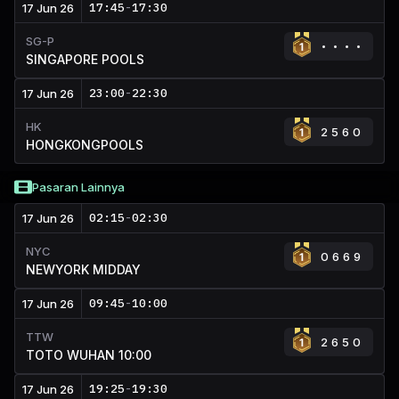
17:45
-
17:30
17 Jun 26
SG-P
SINGAPORE POOLS
23:00
-
22:30
17 Jun 26
HK
2560
HONGKONGPOOLS
Pasaran Lainnya
02:15
-
02:30
17 Jun 26
NYC
0669
NEWYORK MIDDAY
09:45
-
10:00
17 Jun 26
TTW
2650
TOTO WUHAN 10:00
19:25
-
19:30
17 Jun 26