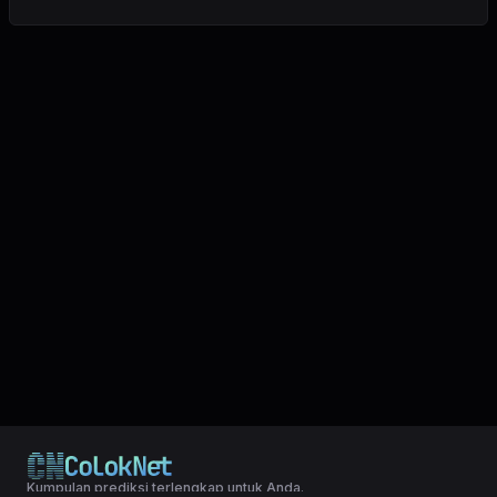
Kumpulan prediksi terlengkap untuk Anda.