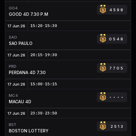
GO4
4598
GOOD 4D 7.30 P.M
15:20
-
15:30
17 Jun 26
SAO
0548
SAO PAULO
20:15
-
19:30
17 Jun 26
PRD
7705
PERDANA 4D 7.30
15:00
-
15:15
17 Jun 26
MC4
MACAU 4D
23:30
-
23:50
17 Jun 26
BST
2513
BOSTON LOTTERY