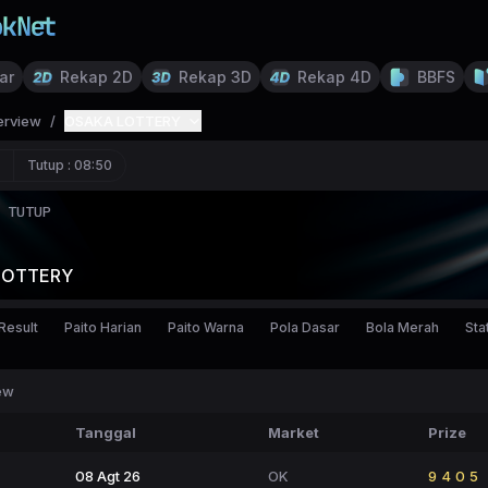
ar
Rekap 2D
Rekap 3D
Rekap 4D
BBFS
erview
/
OSAKA LOTTERY
Tutup :
08:50
TUTUP
LOTTERY
Result
Paito Harian
Paito Warna
Pola Dasar
Bola Merah
Stat
ew
Tanggal
Market
Prize
08 Agt 26
OK
9405