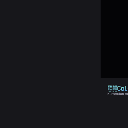
Kumpulan pr
© 2024 Copy
Terms & Con
Kumpulan da
statistik, shi