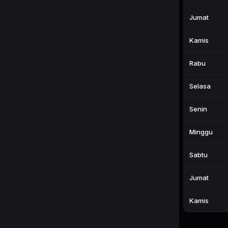
Jumat
Kamis
Rabu
Selasa
Senin
Minggu
Sabtu
Jumat
Kamis