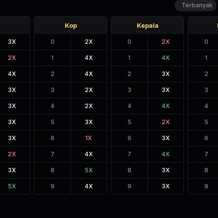
Terbanyak
Kop
Kepala
3
X
0
2
X
0
2
X
0
2
X
1
4
X
1
4
X
1
4
X
2
4
X
2
3
X
2
3
X
3
2
X
3
3
X
3
3
X
4
2
X
4
4
X
4
3
X
5
3
X
5
2
X
5
3
X
6
1
X
6
3
X
6
2
X
7
4
X
7
4
X
7
3
X
8
5
X
8
3
X
8
5
X
9
4
X
9
3
X
9