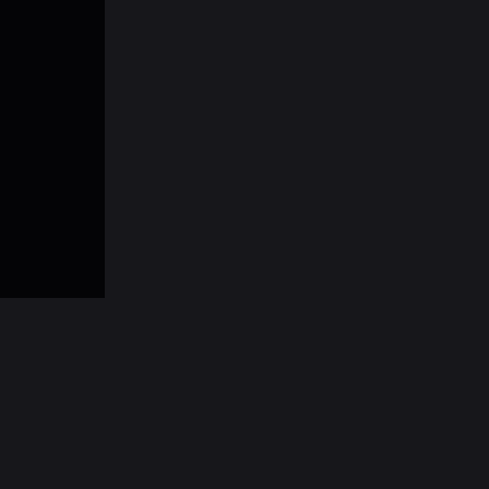
OTTERY,