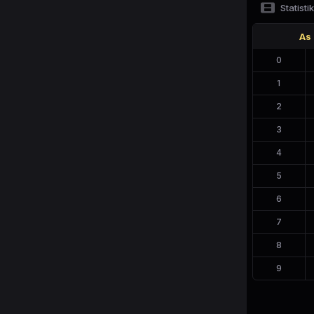
Statistik
As
0
1
2
3
4
5
6
7
8
9