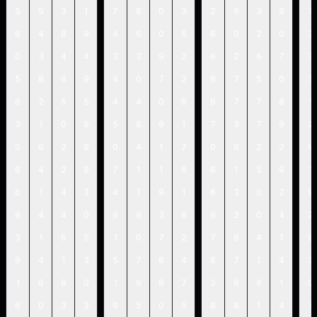
5
5
3
1
7
8
0
3
2
6
3
8
7
6
4
8
9
4
6
0
6
6
0
2
0
3
0
3
4
4
3
3
9
2
6
2
6
7
7
5
8
6
9
4
0
7
2
8
7
5
0
3
6
2
5
5
4
4
0
6
6
7
7
8
1
3
1
0
9
5
8
9
1
7
3
7
9
2
0
6
2
9
0
4
1
7
0
8
2
2
8
6
4
2
8
7
1
1
6
6
1
5
9
1
6
1
4
3
4
1
9
1
6
3
0
2
8
8
4
4
0
9
9
3
8
9
2
0
4
2
3
1
6
5
1
0
7
2
7
8
4
1
9
9
4
1
3
5
7
6
4
6
7
1
4
3
1
6
9
0
1
9
8
7
3
8
6
1
0
6
0
3
3
9
5
0
5
8
8
1
4
7