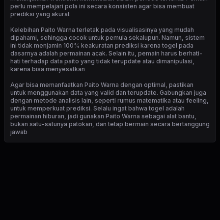
perlu mempelajari pola ini secara konsisten agar bisa membuat
prediksi yang akurat
Kelebihan Paito Warna terletak pada visualisasinya yang mudah
dipahami, sehingga cocok untuk pemula sekalupun. Namun, sistem
ini tidak menjamin 100% keakuratan prediksi karena togel pada
dasarnya adalah permainan acak. Selain itu, pemain harus berhati-
hati terhadap data paito yang tidak terupdate atau dimanipulasi,
karena bisa menyesatkan
Agar bisa memanfaatkan Paito Warna dengan optimal, pastikan
untuk menggunakan data yang valid dan terupdate. Gabungkan juga
dengan metode analisis lain, seperti rumus matematika atau feeling,
untuk memperkuat prediksi. Selalu ingat bahwa togel adalah
permainan hiburan, jadi gunakan Paito Warna sebagai alat bantu,
bukan satu-satunya patokan, dan tetap bermain secara bertanggung
jawab