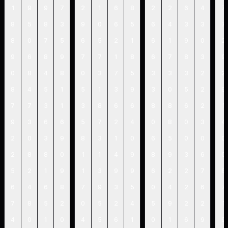
1
9
9
7
2
1
6
8
2
2
6
4
7
8
5
8
3
9
0
6
5
6
4
3
3
7
8
0
7
5
6
5
2
1
6
1
9
0
2
9
6
8
9
7
7
1
8
6
7
8
3
9
0
8
4
8
0
3
7
5
3
3
3
2
2
8
4
5
1
5
1
3
9
3
0
5
2
9
7
7
3
1
3
8
6
6
8
8
6
2
1
9
3
6
6
5
7
2
4
0
8
0
3
4
2
0
3
9
8
3
1
0
6
5
0
0
0
2
8
8
0
1
1
4
9
8
9
3
6
0
5
2
1
9
1
3
9
9
6
2
2
7
8
6
4
6
8
7
9
3
5
0
4
2
6
7
7
8
5
2
0
5
2
4
5
9
2
2
1
4
0
1
0
4
5
6
1
0
1
6
9
9