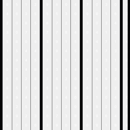
6
5
1
2
9
6
0
4
7
0
3
0
4
4
6
3
5
5
5
3
0
9
8
1
6
7
2
0
8
5
6
7
2
1
3
0
3
4
3
3
0
7
2
7
7
8
4
0
4
1
2
3
5
8
0
9
3
9
1
5
8
4
7
1
6
1
5
4
4
1
9
4
5
7
6
7
3
3
7
9
4
5
7
1
5
1
7
0
3
1
8
0
0
4
8
6
3
4
4
7
6
5
3
5
8
6
2
6
3
6
2
0
7
6
9
2
7
9
5
7
0
5
6
1
9
6
1
0
2
3
6
9
4
3
9
6
4
0
2
1
0
4
0
9
2
5
1
9
2
2
0
9
8
2
0
0
8
9
2
3
0
7
3
8
5
9
6
4
5
5
7
0
6
3
9
0
9
0
8
1
8
8