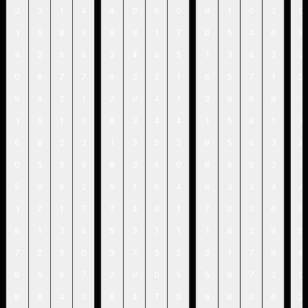
3
3
1
4
4
0
6
0
9
1
0
2
0
1
5
8
9
9
8
1
7
0
5
4
6
8
4
2
6
6
3
4
8
5
1
3
8
2
2
0
9
7
7
4
2
2
1
6
5
7
1
2
9
6
2
1
7
9
4
1
3
9
6
8
1
1
5
1
6
8
3
4
4
1
5
8
1
7
6
8
2
3
1
3
0
3
9
5
6
3
8
0
5
5
9
8
3
6
0
8
9
5
2
7
5
0
9
2
5
1
6
4
6
3
3
4
4
1
7
1
7
7
4
8
1
7
0
3
6
0
8
1
3
6
5
3
1
1
1
8
2
9
5
7
2
5
0
3
7
5
2
3
1
7
8
8
6
5
6
7
7
9
0
5
5
8
7
2
0
8
8
4
3
6
4
7
9
9
8
0
6
2