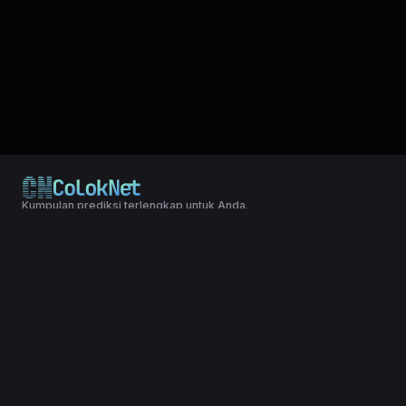
Kumpulan prediksi terlengkap untuk Anda.
© 2024 Copyright LXGroup. All rights reserved.
Terms & Conditions
|
Privacy Policy
Paito Warna OSAKA LOTTERY adalah alat visual berbasis warna
yang dirancang untuk membantu pengguna menganalisa hasil
angka dari pasaran OSAKA LOTTERY. Dengan paito ini, pengguna
dapat melihat pola angka berdasarkan kombinasi warna tertentu
yang mewakili hasil keluaran togel