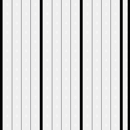
5
9
1
2
7
5
3
4
3
3
2
1
8
5
1
3
2
8
7
1
3
2
3
2
0
0
9
9
2
7
8
4
4
6
5
8
9
2
1
0
7
6
0
7
6
2
5
0
8
2
6
4
1
6
5
8
0
9
1
5
7
7
5
9
0
8
9
9
7
0
7
4
8
4
0
6
1
2
5
7
2
1
8
1
0
3
7
9
4
4
9
5
9
4
0
5
5
8
6
9
6
3
4
0
7
8
9
5
3
9
9
2
7
1
2
0
6
7
7
1
0
6
3
0
5
4
8
9
9
6
3
5
3
7
4
3
9
0
7
2
2
9
0
9
4
4
5
4
6
1
3
9
9
3
6
2
4
9
8
3
5
5
7
9
3
9
2
6
1
3
1
7
1
5
3
2
0
0
1
9
5
6